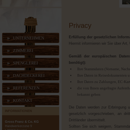
Privacy
Erfüllung der gesetzlichen Info
UNTERNEHMEN
Hiermit informieren wir Sie über A
ZIMMEREI
Gemäß der europäischen Datens
benötigt):
SPENGLEREI
Ihre Stammdaten (Vorname, Nachna
Ihre Daten in Reisedokumenten 
DACHDECKEREI
Ihre Daten zu Zahlungen, EC-Kar
REFERENZEN
die von Ihnen angefragte Aufenth
bekannt geben
KONTAKT
Die Daten werden zur Erbringung un
INFORMATIONEN
gesetzlich vorgeschrieben, an dri
Drittländer übermittelt.
Gross Franz & Co. KG
Handwerkerzone 9
Sollten Sie sich weigern, Stammd