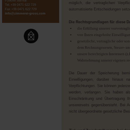
I-39058 Sarntal
möglich, die vertraglichen Verpf
Tel. +39 0471 622 729
automatisierte Entscheidungen setzen
Fax +39 0471 622 729
info@zimmerei-gross.com
Die Rechtsgrundlagen für diese D
die Erfüllung unserer vorvertrag
von Ihnen eingeholte Einwilligu
gesetzliche, vertragliche oder so
dem Rechnungswesen, Steuer- und 
unsere berechtigten Interessen (z
Wahrnehmung unserer eigenen rec
Die Dauer der Speicherung bemi
Einwilligungen, darüber hinaus n
Verpflichtungen. Sie können jederz
werden, verlangen. Sie haben als
Einschränkung und Übertragung Ih
unsererseits gegenübersteht. Bei A
nicht übergeordnete gesetzliche Be