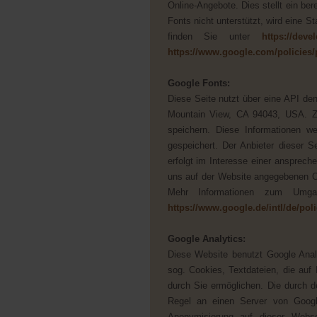
Online-Angebote. Dies stellt ein be
Fonts nicht unterstützt, wird eine 
finden Sie unter
https://deve
https://www.google.com/policies/
Google Fonts:
Diese Seite nutzt über eine API de
Mountain View, CA 94043, USA. Zu
speichern. Diese Informationen 
gespeichert. Der Anbieter dieser 
erfolgt im Interesse einer ansprech
uns auf der Website angegebenen Ort
Mehr Informationen zum Umgan
https://www.google.de/intl/de/poli
Google Analytics:
Diese Website benutzt Google Anal
sog. Cookies, Textdateien, die au
durch Sie ermöglichen. Die durch d
Regel an einen Server von Google
Anonymisierung auf dieser Webse