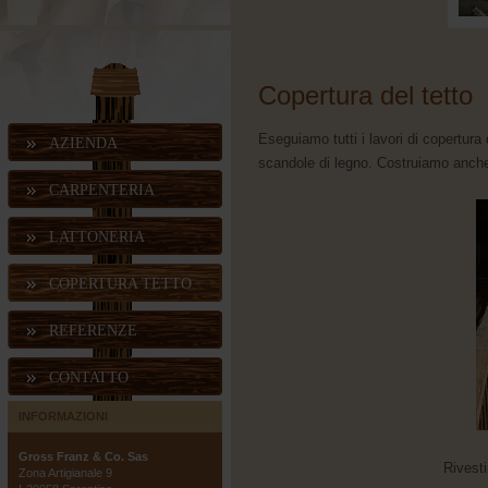
Copertura del tetto
Eseguiamo tutti i lavori di copertura 
AZIENDA
scandole di legno. Costruiamo anche
CARPENTERIA
LATTONERIA
COPERTURA TETTO
REFERENZE
CONTATTO
INFORMAZIONI
Gross Franz & Co. Sas
Rivesti
Zona Artigianale 9