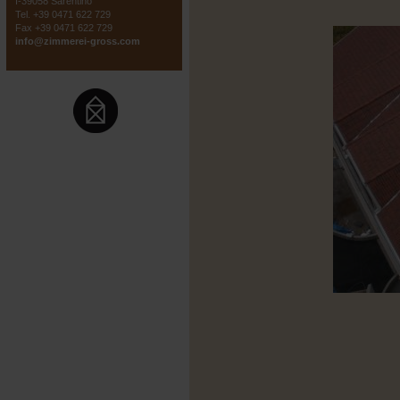
I-39058 Sarentino
Tel. +39 0471 622 729
Fax +39 0471 622 729
info@zimmerei-gross.com